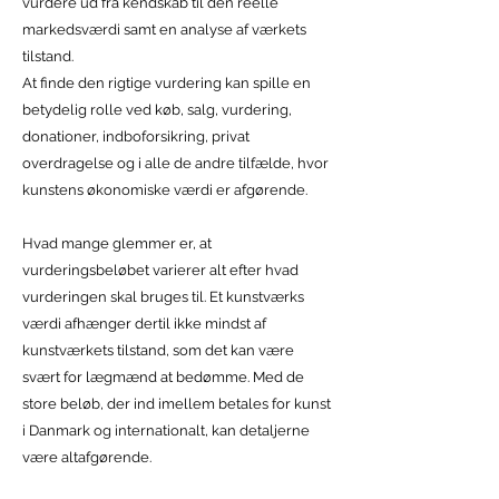
vurdere ud fra kendskab til den reelle
markedsværdi samt en analyse af værkets
tilstand.
​At finde den rigtige vurdering kan spille en
betydelig rolle ved køb, salg, vurdering,
donationer, indboforsikring, privat
overdragelse og i alle de andre tilfælde, hvor
kunstens økonomiske værdi er afgørende.
Hvad mange glemmer er, at
vurderingsbeløbet varierer alt efter hvad
vurderingen skal bruges til. Et kunstværks
værdi afhænger dertil ikke mindst af
kunstværkets tilstand, som det kan være
svært for lægmænd at bedømme. Med de
store beløb, der ind imellem betales for kunst
i Danmark og internationalt, kan detaljerne
være altafgørende.