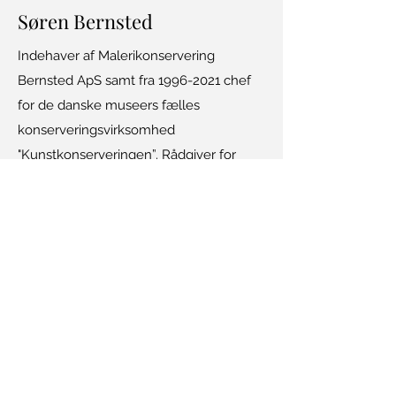
Søren Bernsted
Indehaver af Malerikonservering
Bernsted ApS samt fra
1996-2021
chef
for de danske museers fælles
konserveringsvirksomhed
"Kunstkonserveringen”. Rådgiver for
museer og en række samlere ved
tilstandsbedømmelse og restaurering af
kunst.
Kontakt os